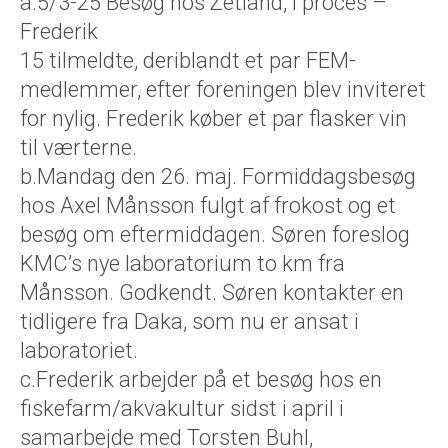
a.5/3-25 Besøg hos Zetland, i proces –
Frederik
15 tilmeldte, deriblandt et par FEM-
medlemmer, efter foreningen blev inviteret
for nylig. Frederik køber et par flasker vin
til værterne.
b.Mandag den 26. maj. Formiddagsbesøg
hos Axel Månsson fulgt af frokost og et
besøg om eftermiddagen. Søren foreslog
KMC’s nye laboratorium to km fra
Månsson. Godkendt. Søren kontakter en
tidligere fra Daka, som nu er ansat i
laboratoriet.
c.Frederik arbejder på et besøg hos en
fiskefarm/akvakultur sidst i april i
samarbejde med Torsten Buhl,